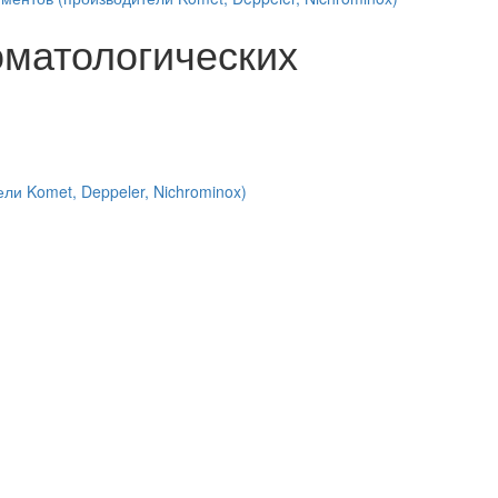
оматологических
ли Komet, Deppeler, Nichrominox)