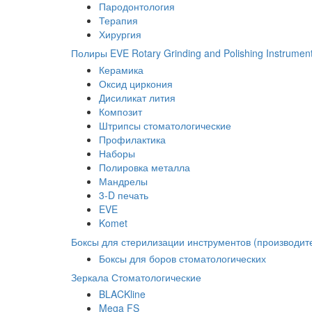
Пародонтология
Терапия
Хирургия
Полиры EVE Rotary Grinding and Polishing Instrumen
Керамика
Оксид циркония
Дисиликат лития
Композит
Штрипсы стоматологические
Профилактика
Наборы
Полировка металла
Мандрелы
3-D печать
EVE
Komet
Боксы для стерилизации инструментов (производите
Боксы для боров стоматологических
Зеркала Стоматологические
BLACKline
Mega FS