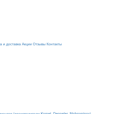
а и доставка
Акции
Отзывы
Контакты
ментов (производители Komet, Deppeler, Nichrominox)