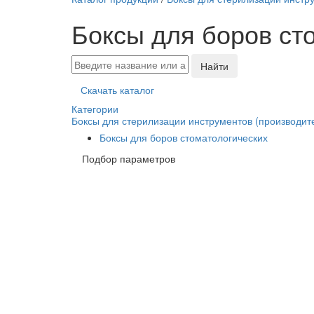
Боксы для боров ст
Найти
Скачать каталог
Категории
Боксы для стерилизации инструментов (производите
Боксы для боров стоматологических
Подбор параметров
От
До
2 003.40
2 698.76
3 394.13
4 089.49
4 784.85