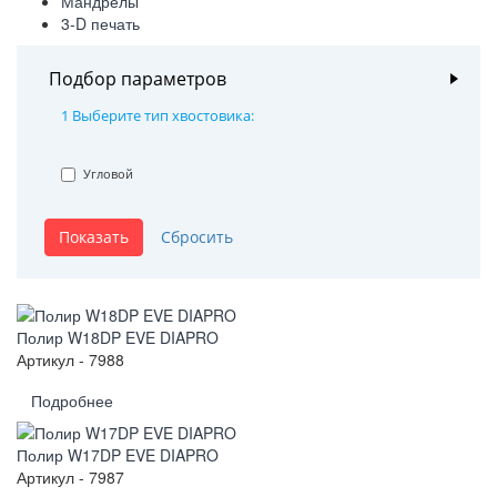
Мандрелы
3-D печать
Подбор параметров
От
1 Выберите тип хвостовика:
Угловой
До
572.25
766.76
961.28
1 155.79
1 350.30
Полир W18DP EVE DIAPRO
Артикул - 7988
Подробнее
Полир W17DP EVE DIAPRO
Артикул - 7987