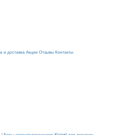
а и доставка
Акции
Отзывы
Контакты
/
Боры стоматологические Komet для терапии