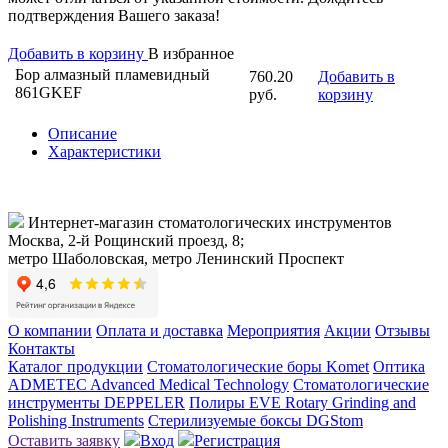
подтверждения Вашего заказа!
Добавить в корзину
В избранное
Бор алмазный пламевидный
760.20
Добавить в
861GKEF
руб.
корзину
Описание
Характеристики
Интернет-магазин стоматологических инструментов
Москва, 2-й Рощинский проезд, 8;
метро Шаболовская, метро Ленинский Проспект
О компании
Оплата и доставка
Мероприятия
Акции
Отзывы
Контакты
Каталог продукции
Стоматологические боры Komet
Оптика
ADMETEC Advanced Medical Technology
Стоматологические
инструменты DEPPELER
Полиры EVE Rotary Grinding and
Polishing Instruments
Стерилизуемые боксы DGStom
Оставить заявку
Вход
Регистрация