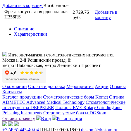
Добавить в корзину
В избранное
Фреза конусная твердосплавная
2 729.76
Добавить в
H356RS
руб.
корзину
Описание
Характеристики
Интернет-магазин стоматологических инструментов
Москва, 2-й Рощинский проезд, 8;
метро Шаболовская, метро Ленинский Проспект
О компании
Оплата и доставка
Мероприятия
Акции
Отзывы
Контакты
Каталог продукции
Стоматологические боры Komet
Оптика
ADMETEC Advanced Medical Technology
Стоматологические
инструменты DEPPELER
Полиры EVE Rotary Grinding and
Polishing Instruments
Стерилизуемые боксы DGStom
Оставить заявку
Вход
Регистрация
+7 (495) 445-40-04
ПН-ПТ: 09:00-18:00
dgstom@dgstom.ru