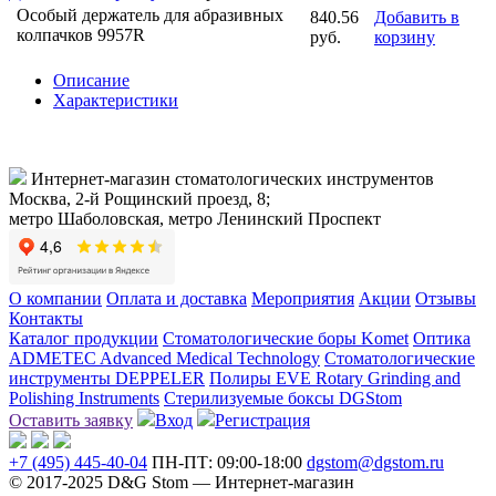
Особый держатель для абразивных
840.56
Добавить в
колпачков 9957R
руб.
корзину
Описание
Характеристики
Интернет-магазин стоматологических инструментов
Москва, 2-й Рощинский проезд, 8;
метро Шаболовская, метро Ленинский Проспект
О компании
Оплата и доставка
Мероприятия
Акции
Отзывы
Контакты
Каталог продукции
Стоматологические боры Komet
Оптика
ADMETEC Advanced Medical Technology
Стоматологические
инструменты DEPPELER
Полиры EVE Rotary Grinding and
Polishing Instruments
Стерилизуемые боксы DGStom
Оставить заявку
Вход
Регистрация
+7 (495) 445-40-04
ПН-ПТ: 09:00-18:00
dgstom@dgstom.ru
© 2017-2025 D&G Stom —
Интернет-магазин